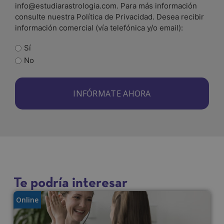
info@estudiarastrologia.com. Para más información
consulte nuestra Política de Privacidad. Desea recibir
información comercial (vía telefónica y/o email):
Sí
No
A
l
t
e
r
Te podría interesar
n
Online
a
t