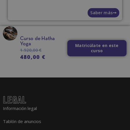
Saber más
Curso de Hatha
Yoga
Matricúlate en este
1.920,00
€
curso
480,00
€
LEGAL
Información legal
Tablón de anuncios