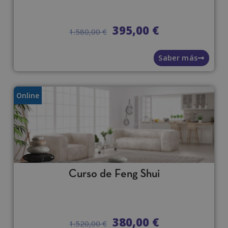
395,00
€
1.580,00
€
Saber más
Online
Curso de Feng Shui
380,00
€
1.520,00
€