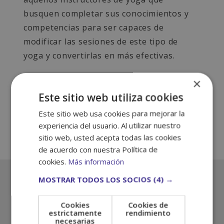
busquen completar sus conocimientos y
competencias para ser capaces de
modificar las sesiones de este tipo de
yoga y convertirlas en más efectivas.
×
Este sitio web utiliza cookies
Descárgate el índice de contenidos
Este sitio web usa cookies para mejorar la
experiencia del usuario. Al utilizar nuestro
sitio web, usted acepta todas las cookies
de acuerdo con nuestra Política de
cookies.
Más información
MOSTRAR TODOS LOS SOCIOS
(4) →
Solicita información gratuita y
sin compromiso
Cookies
Cookies de
Nombre
estrictamente
rendimiento
y
necesarias