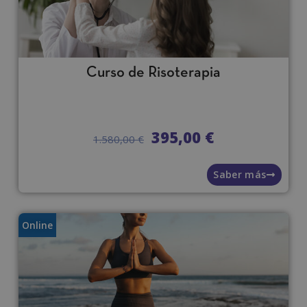
i
v
e
:
Curso de Risoterapia
395,00
€
1.580,00
€
Saber más
Online