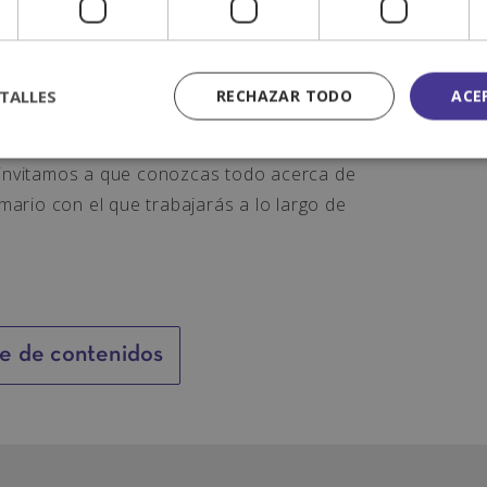
a interesada en profundizar en su
enfrentan desafíos.
TALLES
RECHAZAR TODO
ACE
cto para aquellas personas que deseen
nción y manejo de casos específicos de
e invitamos a que conozcas todo acerca de
emario con el que trabajarás a lo largo de
ce de contenidos