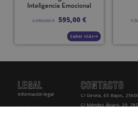
Inteligencia Emocional
595,00
€
2.380,00
€
1.
Saber más
LEGAL
CONTACTO
Información legal
C/ Girona, 65 Bajos, 25600
C/ Méndez Álvaro, 20, 28
Tablón de anuncios
+34 910 053 598
info@estudiarastrolog