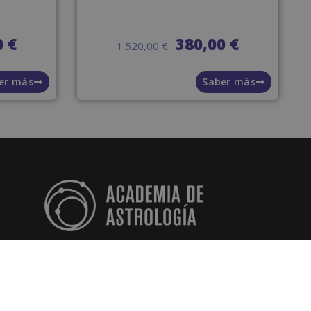
0
€
380,00
€
1.520,00
€
er más
Saber más