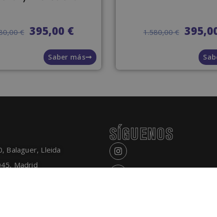
395,00
€
395,0
580,00
€
1.580,00
€
Saber más
Sab
SÍGUENOS
, Balaguer, Lleida
045, Madrid
ia.com