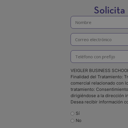
Solicit
Nombre
y
apellidos
Email
(Obligatorio)
(Obligatorio)
Teléfono
(Obligatorio)
LOPD
VEIGLER BUSINESS SCHOOL, S.
Finalidad del Tratamiento: Tr
comercial relacionado con lo
tratamiento: Consentimiento
dirigiéndose a la dirección 
Desea recibir información com
Sí
No