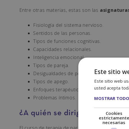
Entre otras materias, estas son las
asignaturas
Fisiología del sistema nervioso.
Sentidos de las personas.
Tipos de funciones cognitivas.
Capacidades relacionales.
Inteligencia emocional.
Tipos de pareja.
Este sitio w
Desigualdades de poder.
Este sitio web usa
Tipos de apego.
usted acepta toda
Enfoques terapéuticos.
Problemas íntimos.
MOSTRAR TODO
¿A quién se dirige este curso?
Cookies
estrictament
necesarias
El curso de terapia de pareja está dirigido a pro