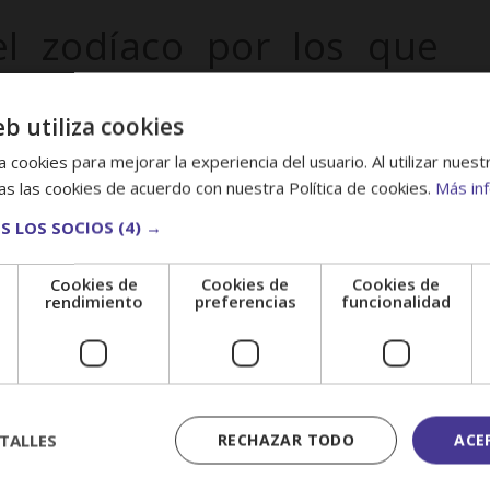
el zodíaco por los que
eb utiliza cookies
scubre tu destino con nues
ás peligrosos? Normalmente podríamos pensar en
 cookies para mejorar la experiencia del usuario. Al utilizar nuest
a, o en Acuario, cuya maldad oculta puede ser
Curso de Astrología
s las cookies de acuerdo con nuestra Política de cookies.
Más in
o. Según el FBI, estos son los otros miembros del
S LOS SOCIOS
(4) →
va tu conocimiento astrológico al siguiente n
Cookies de
Cookies de
Cookies de
e
rendimiento
preferencias
funcionalidad
¡INSCRÍBETE AHORA!
teligencia estadounidense, estos individuos suelen
cometidos están relacionados con el
blanqueo de
de 1000 estudiantes satisfechos han transformado su vi
nuestro curso.»
TALLES
RECHAZAR TODO
ACE
n ser prácticas, estables y perseverantes, además de
rácter les permite superar obstáculos y es más fácil