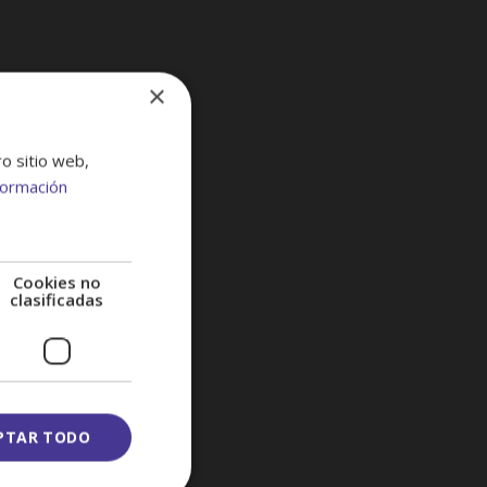
×
tro
ro sitio web,
formación
ivel
Cookies no
clasificadas
da con
PTAR TODO