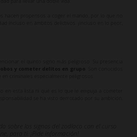
dad para llevar una doble vida.
los hacen propensos a coger el mando, por lo que no
 incluso en ámbitos delictivos. ¡Incluso en lo peor,
encionar el quinto signo más peligroso. Su presencia
robos y cometer delitos en grupo
. Son conocidos
e en criminales especialmente peligrosos.
 en esta lista ni qué es lo que le empuja a cometer
responsabilidad se ha visto derrotado por su ambición;
do sobre los signos del zodíaco con el
curso
e, para ti. ¡Pide información!