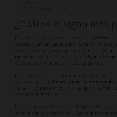
2.3
Top 4: Aries
2.4
Top 5: Capricornio
¿Cuál es el signo más p
El signo más peligroso del zodíaco es
Cáncer
. A
estableció un ranking de mayor a menor peligrosi
como el más peligroso, representando una alta in
en serie
. Además, también es el
signo del zo
personas con una fuerte inestabilidad mental.
De hecho, no es tan sorprendente: los nacidos 
conocidos por un
fuerte carácter emocional y
de ser muy perceptivos en lo psíquico, lo que le
tienden al dramatismo.
Eso sí: que los Cáncer sean el signo más peligr
especial cuidado a los otros 3 signos que encabeza