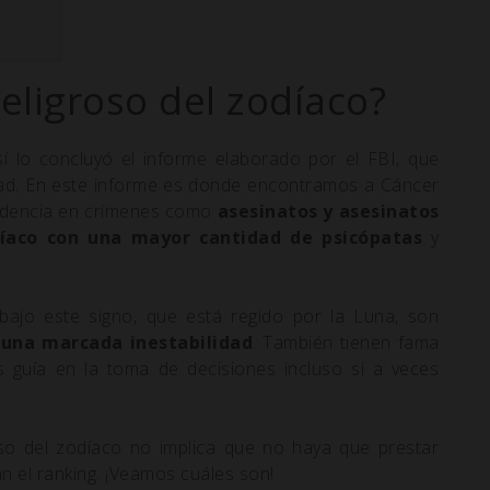
eligroso del zodíaco?
sí lo concluyó el informe elaborado por el FBI, que
dad. En este informe es donde encontramos a Cáncer
cidencia en crímenes como
asesinatos y asesinatos
díaco con una mayor cantidad de psicópatas
y
bajo este signo, que está regido por la Luna, son
 una marcada inestabilidad
. También tienen fama
s guía en la toma de decisiones incluso si a veces
oso del zodíaco no implica que no haya que prestar
n el ranking. ¡Veamos cuáles son!