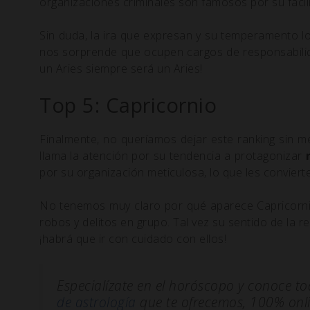
organizaciones criminales son famosos por su facili
Sin duda, la ira que expresan y su temperamento 
nos sorprende que ocupen cargos de responsabilidad
un Aries siempre será un Aries!
Top 5: Capricornio
Finalmente, no queríamos dejar este ranking sin m
llama la atención por su tendencia a protagonizar
por su organización meticulosa, lo que les conviert
No tenemos muy claro por qué aparece Capricornio
robos y delitos en grupo. Tal vez su sentido de la 
¡habrá que ir con cuidado con ellos!
Especialízate en el horóscopo y conoce to
de astrología
que te ofrecemos, 100% onlin