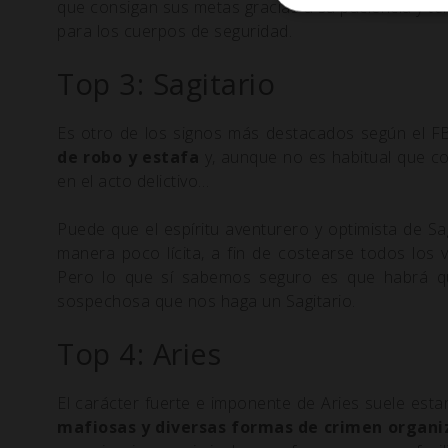
que consigan sus metas gracias a su paciencia y t
para los cuerpos de seguridad.
Top 3: Sagitario
Es otro de los signos más destacados según el FB
de robo y estafa
y, aunque no es habitual que c
en el acto delictivo…
Puede que el espíritu aventurero y optimista de S
manera poco lícita, a fin de costearse todos los 
Pero lo que sí sabemos seguro es que habrá qu
sospechosa que nos haga un Sagitario.
Top 4: Aries
El carácter fuerte e imponente de Aries suele est
mafiosas y diversas formas de crimen organ