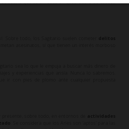
enacidad, lo que es sin duda un quebradero de cabeza
I. Sobre todo, los Sagitario suelen cometer
delitos
ometan asesinatos, sí que tienen un interés morboso
agitario sea lo que le empuja a buscar más dinero de
viajes y experiencias que ansía. Nunca lo sabremos.
e ir con pies de plomo ante cualquier propuesta
ar presente, sobre todo, en entornos de
actividades
izado
. Se considera que los Aries son ‘aptos’ para las