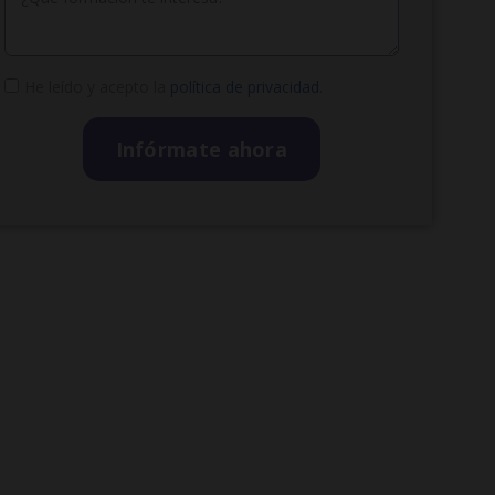
He leído y acepto la
política de privacidad
.
Infórmate ahora
A
l
t
e
r
n
a
t
i
v
e