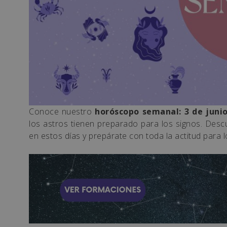
Conoce nuestro
horóscopo semanal: 3 de junio
los astros tienen preparado para los signos. Desc
en estos días y prepárate con toda la actitud para