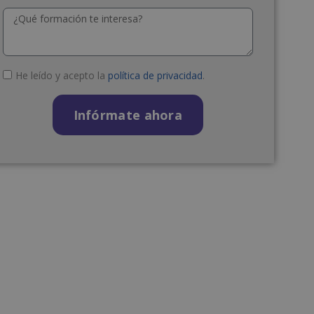
He leído y acepto la
política de privacidad
.
Infórmate ahora
A
l
t
e
r
n
a
t
i
v