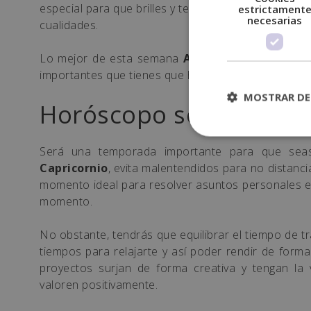
especial para que brilles y te mantengas en el cen
estrictament
necesarias
cualidades.
Lo mejor de esta semana
Acuario
, será tu sexto
importantes que tienes que hacer de forma fructífe
MOSTRAR DE
Horóscopo semanal de
Será una temporada importante para que sea
Capricornio
, evita malentendidos para no distanc
momento ideal para resolver asuntos personales en
momento.
No obstante, tendrás que equilibrar el tiempo de t
tiempos para relajarte y así poder rendir de for
proyectos surjan de forma creativa y tengan la 
valoren positivamente.