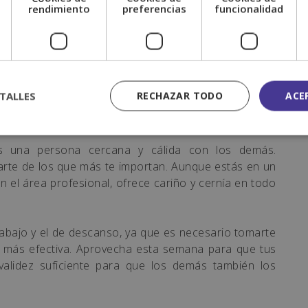
tro de las miradas, ya que podrás exponer tus mejores
e
rendimiento
preferencias
funcionalidad
 sentido que es el que te indicará hacia los asuntos
ra.
TALLES
RECHAZAR TODO
ACE
 Capricornio
s una persona cercana y cálida con los demás.
iarte de los que más te importan. Aunque estás en un
 el área profesional, ofrece cariño y cernía en todo
rabajo y el de descanso, ya que es necesario tomarte
ma más efectiva. Aprovecha esta semana para que tus
validez suficiente para que los demás también los