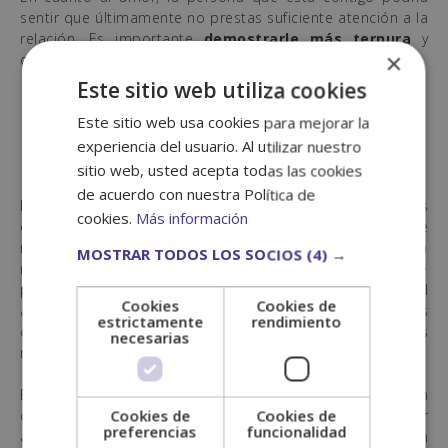
sentir que últimamente no prestas suficiente atención a la
relación. Es importante
demostrarle más ternura
y
×
dedicarle más cuidado y afecto.
Este sitio web utiliza cookies
Horóscopo semanal:
Este sitio web usa cookies para mejorar la
Escorpio
experiencia del usuario. Al utilizar nuestro
sitio web, usted acepta todas las cookies
de acuerdo con nuestra Política de
Esta semana,
Escorpio
, enfrentarás ciertas
cookies.
Más información
complicaciones y
adoptar una actitud positiva
puede
marcar la diferencia en cómo las resuelves. Es un buen
MOSTRAR TODOS LOS SOCIOS
(4) →
momento para poner las cosas en perspectiva y dejar de
preocuparte por asuntos de poca importancia. En el
Cookies
Cookies de
ámbito laboral te esperan días excelentes, aunque es
estrictamente
rendimiento
crucial
no prestar atención a chismes
o comentarios
necesarias
malintencionados.
En cuanto a tu situación económica, estás entrando en un
Cookies de
Cookies de
ciclo de
mayor estabilidad
, lo cual te permitirá dejar
preferencias
funcionalidad
atrás las preocupaciones financieras recientes. Sin