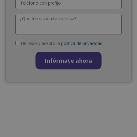
He leído y acepto la
política de privacidad
.
Infórmate ahora
A
l
t
e
r
n
a
t
i