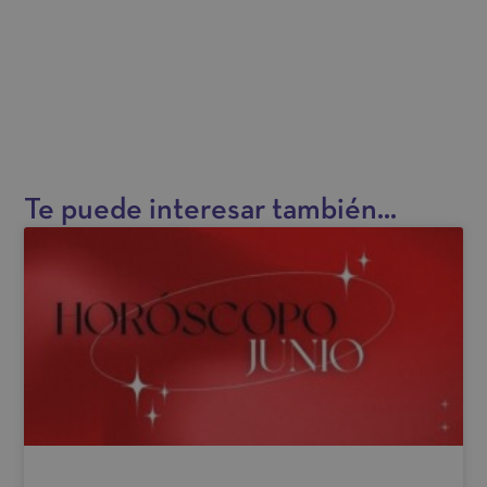
e
r
n
a
t
i
v
Te puede interesar también...
e
: