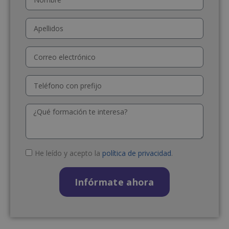
He leído y acepto la
política de privacidad
.
Infórmate ahora
A
l
t