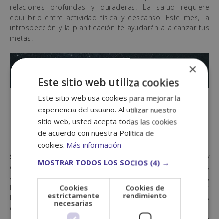
relaciones profundas y duraderas. La salud requiere
equilibrio entre actividad física y descanso. Este mes, la
introspección y la planificación te ayudarán a alcanzar tus
metas.
×
Este sitio web utiliza cookies
Este sitio web usa cookies para mejorar la
Horóscopo Sagitario
experiencia del usuario. Al utilizar nuestro
sitio web, usted acepta todas las cookies
Noviembre 2025
de acuerdo con nuestra Política de
cookies.
Más información
Sagitario
disfrutará de un mes lleno de energía positiva y
MOSTRAR TODOS LOS SOCIOS
(4) →
oportunidades de expansión. Los proyectos laborales
avanzarán gracias a la iniciativa y creatividad. En el amor,
Cookies
Cookies de
la aventura y la diversión marcarán la relación de pareja;
estrictamente
rendimiento
los solteros tendrán oportunidades de conocer personas
necesarias
emocionantes y compatibles. La salud se beneficiará de
actividades al aire libre y hábitos saludables. Noviembre