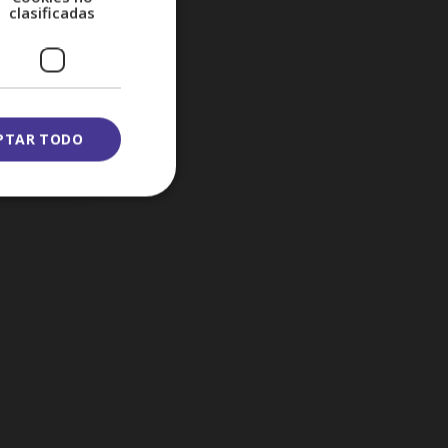
clasificadas
da con
PTAR TODO