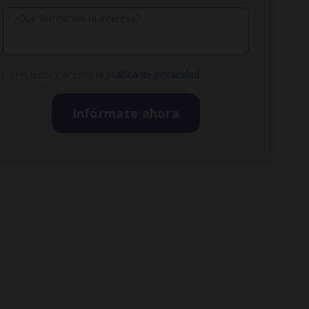
He leído y acepto la
política de privacidad
.
Infórmate ahora
A
l
t
e
r
n
a
t
i
v