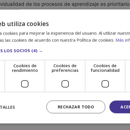
vidualidad de los procesos de aprendizaje es prioritario
eb utiliza cookies
 cookies para mejorar la experiencia del usuario. Al utilizar nuest
ar para dar clases de yoga
s las cookies de acuerdo con nuestra Política de cookies.
Más in
S LOS SOCIOS
(4) →
te te preguntes qué hay que estudiar para dar clases de
Cookies de
Cookies de
Cookies de
yoga que te acredite para enseñar y guiar a los demás 
e
rendimiento
preferencias
funcionalidad
 teoría …
Leer más
TALLES
RECHAZAR TODO
ACE
curso de yoga?