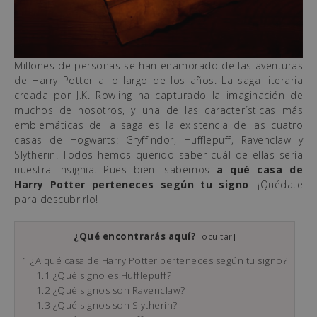
Millones de personas se han enamorado de las aventuras
de Harry Potter a lo largo de los años. La saga literaria
creada por J.K. Rowling ha capturado la imaginación de
muchos de nosotros, y una de las características más
emblemáticas de la saga es la existencia de las cuatro
casas de Hogwarts: Gryffindor, Hufflepuff, Ravenclaw y
Slytherin. Todos hemos querido saber cuál de ellas sería
nuestra insignia. Pues bien: sabemos
a qué casa de
Harry Potter perteneces según tu signo
. ¡Quédate
para descubrirlo!
¿Qué encontrarás aquí?
[
ocultar
]
1
¿A qué casa de Harry Potter perteneces según tu signo?
1.1
¿Qué signo es Hufflepuff?
1.2
¿Qué signos son Ravenclaw?
1.3
¿Qué signos son Slytherin?