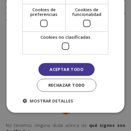
Finalmente, encontramos
la casa de los valientes y
audaces
. Los miembros de Gryffindor son conocidos por
Cookies de
Cookies de
su coraje, su espíritu aventurero y su disposición para
preferencias
funcionalidad
defender lo que es correcto, bajo cualquier circunstancia.
Cookies no clasificadas
ACEPTAR TODO
RECHAZAR TODO
MOSTRAR DETALLES
No tenemos ninguna duda acerca de
qué signos son