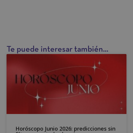
r
n
a
t
i
v
Te puede interesar también...
e
:
Horóscopo Junio 2026: predicciones sin