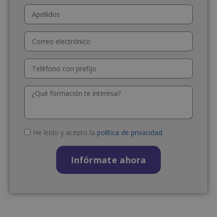
He leído y acepto la
política de privacidad
.
Infórmate ahora
A
l
t
e