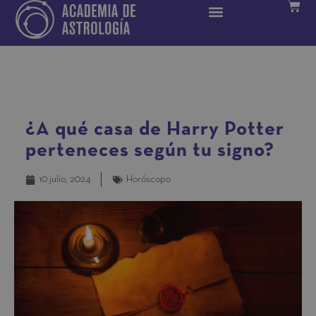
¿A qué casa de Harry Potter
perteneces según tu signo?
10 julio, 2024
Horóscopo